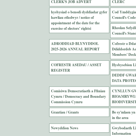
CLERK'S JOB ADVERT
CLERC
hysbysiad o benodi dyddiadar gyfer
Cod Ymddygiad
hawliau etholwyr / notice of
Council's Code
appointment of the date for the
Rheolau Sefydl
exercise of electors' rightsi
Council's Stan
ADRODDIAD BLYNYDDOL
Cofrestr o Dda
2025-2026 ANNUAL REPORT
Ddiddordeb Ael
Members' Declar
COFRESTR ASEDAU / ASSET
Hysbysebion Ll
REGISTER
DEDDF GWAR
DATA PROTE
Comisiwn Democratiaeth a Ffiniau
CYNLLUN G
Cymru / Democracy and Boundary
BIOAMRYWIAE
Commission Cymru
BIODIVERSI
Grantiau / Grants
Be sy'mlaen yn 
in the area
Newyddion News
Gwybodaeth Ll
Information