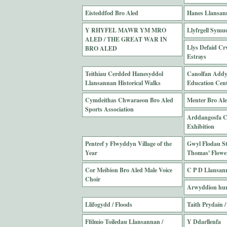
Eisteddfod Bro Aled
Hanes Llansan
Y RHYFEL MAWR YM MRO
Llyfrgell Symud
ALED / THE GREAT WAR IN
Llys Defaid Cr
BRO ALED
Estrays
Teithiau Cerdded Hanesyddol
Canolfan Addy
Llansannan Historical Walks
Education Cen
Cymdeithas Chwaraeon Bro Aled
Menter Bro Al
Sports Association
Arddangosfa Cw
Exhibition
Pentref y Flwyddyn Village of the
Gwyl Flodau S
Year
Thomas' Flower
Cor Meibion Bro Aled Male Voice
C P D Llansan
Choir
Arwyddion hurt
Llifogydd / Floods
Taith Prydain /
Ffilmio Toiledau Llansannan /
Y Ddarllenfa