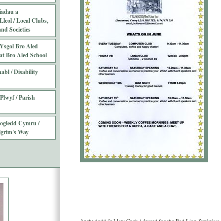
iadau a
leol / Local Clubs,
nd Societies
Ysgol Bro Aled
at Bro Aled School
abl / Disability
Plwyf / Parish
Gogledd Cymru /
lgrim's Way
Anrhydedd i'r Llew Coch / Award for the Red Lion Statistics: