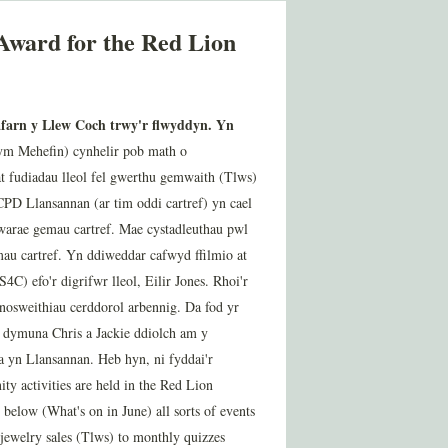
Award for the Red Lion
farn y Llew Coch trwy'r flwyddyn. Yn
 ym Mehefin) cynhelir pob math o
t fudiadau lleol fel gwerthu gemwaith (Tlws)
CPD Llansannan (ar tim oddi cartref) yn cael
warae gemau cartref. Mae cystadleuthau pwl
emau cartref. Yn ddiweddar cafwyd ffilmio at
) efo'r digrifwr lleol, Eilir Jones. Rhoi'r
r nosweithiau cerddorol arbennig. Da fod yr
 dymuna Chris a Jackie ddiolch am y
 yn Llansannan. Heb hyn, ni fyddai'r
 activities are held in the Red Lion
 below (What's on in June) all sorts of events
 jewelry sales (Tlws) to monthly quizzes