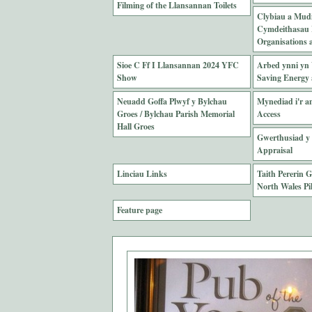
Filming of the Llansannan Toilets
Clybiau a Mud
Cymdeithasau L
Organisations a
Sioe C Ff I Llansannan 2024 YFC
Arbed ynni yn 
Show
Saving Energy 
Neuadd Goffa Plwyf y Bylchau
Mynediad i'r an
Groes / Bylchau Parish Memorial
Access
Hall Groes
Gwerthusiad y 
Appraisal
Linciau Links
Taith Pererin 
North Wales Pi
Feature page