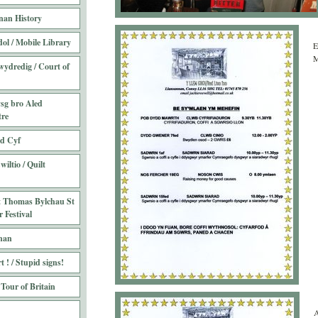
nan History
ol / Mobile Library
E
M
wydredig / Court of
sg bro Aled
tre
ed Cyf
iltio / Quilt
t Thomas Bylchau St
 Festival
nan
 ! / Stupid signs!
 Tour of Britain
A