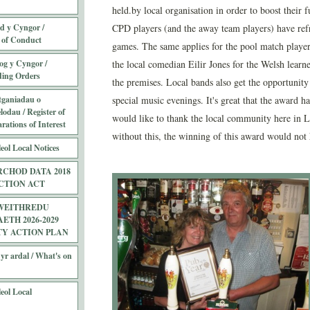
held.by local organisation in order to boost their
 y Cyngor /
CPD players (and the away team players) have ref
 of Conduct
games. The same applies for the pool match playe
og y Cyngor /
the local comedian Eilir Jones for the Welsh lear
ding Orders
the premises. Local bands also get the opportunity
tganiadau o
special music evenings. It's great that the award ha
odau / Register of
would like to thank the local community here in Ll
ations of Interest
without this, the winning of this award would not 
eol Local Notices
CHOD DATA 2018
CTION ACT
WEITHREDU
TH 2026-2029
TY ACTION PLAN
yr ardal / What's on
eol Local