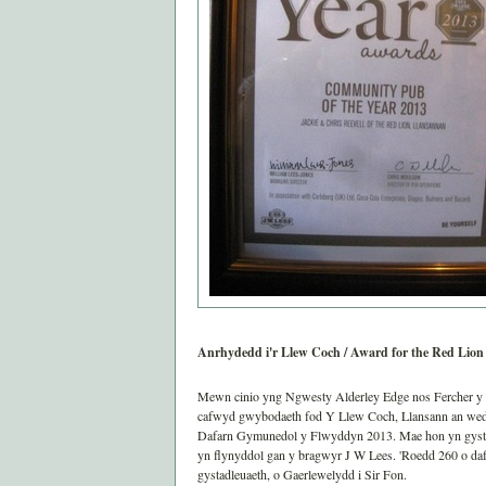
Anrhydedd i'r Llew Coch / Award for the Red Lion
Mewn cinio yng Ngwesty Alderley Edge nos Fercher y 
cafwyd gwybodaeth fod Y Llew Coch, Llansann an wedi
Dafarn Gymunedol y Flwyddyn 2013. Mae hon yn gysta
yn flynyddol gan y bragwyr J W Lees. 'Roedd 260 o da
gystadleuaeth, o Gaerlewelydd i Sir Fon.