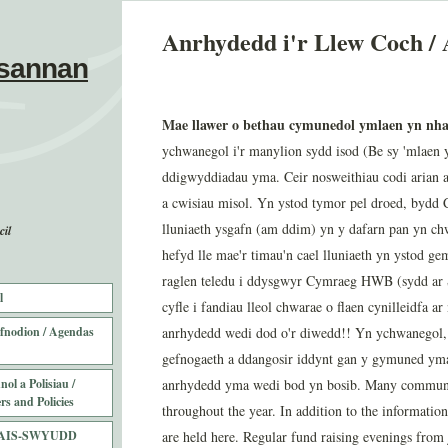
Anrhydedd i'r Llew Coch / 
sannan
Mae llawer o bethau cymunedol ymlaen yn nha
ychwanegol i'r manylion sydd isod (Be sy 'mlaen
ddigwyddiadau yma. Ceir nosweithiau codi arian a
a cwisiau misol. Yn ystod tymor pel droed, bydd 
lluniaeth ysgafn (am ddim) yn y dafarn pan yn ch
il
hefyd lle mae'r timau'n cael lluniaeth yn ystod g
raglen teledu i ddysgwyr Cymraeg HWB (sydd ar S4C
l
cyfle i fandiau lleol chwarae o flaen cynilleidfa a
fnodion / Agendas
anrhydedd wedi dod o'r diwedd!! Yn ychwanegol,
gefnogaeth a ddangosir iddynt gan y gymuned yma
ol a Polisiau /
anrhydedd yma wedi bod yn bosib. Many community
rs and Policies
throughout the year. In addition to the information
AIS-SWYUDD
are held here. Regular fund raising evenings from