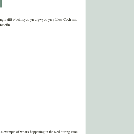
nghraifft o beth sydd yn digwydd yn y Llew Coch mis
ehefin
n example of what's happening in the Red during June