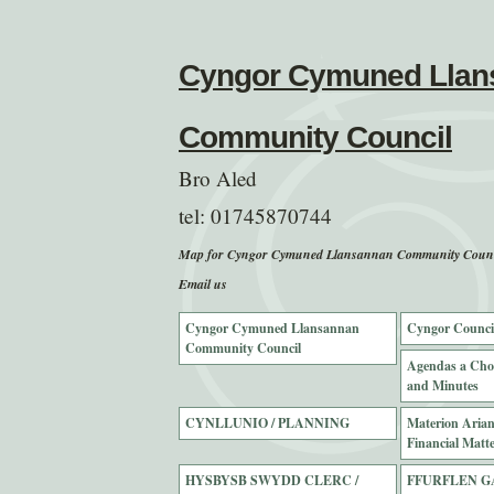
Cyngor Cymuned Llan
Community Council
Bro Aled
tel:
01745870744
Map for Cyngor Cymuned Llansannan Community Counc
Email us
Cyngor Cymuned Llansannan
Cyngor Counci
Community Council
Agendas a Cho
and Minutes
CYNLLUNIO / PLANNING
Materion Ariann
Financial Matte
HYSBYSB SWYDD CLERC /
FFURFLEN G