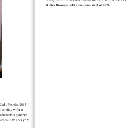
0 click throughs, 418 views since start of 2026
5ed o Fehefin 2013
 ennill y wobr o
dleuaeth a gynhelir
farndai J W Lees yn y